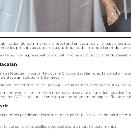
bilitation du patrimoine architectural en cœur de ville, participera a
ble les principaux acteurs du patrimoine, de l’immobilier et du conseil
en faveur de la préservation du patrimoine architectural et du dévelo
Bacalan
 stratégique importante pour le Groupe Bacalan avec la transformatio
de Bacalan Solutions & Services.
isation, rencontrer les équipes qui l’incarnent et échanger autour de 
ent avec le lancement d’un nouveau service de gestion locative. Not
partenaires CGP et à leurs clients un accompagnement expert, fluide et s
rir
portunités patrimoniales structurées par CIR. Des villes de bord de 
perts autour des nouvelles perspectives du marché patrimonial.