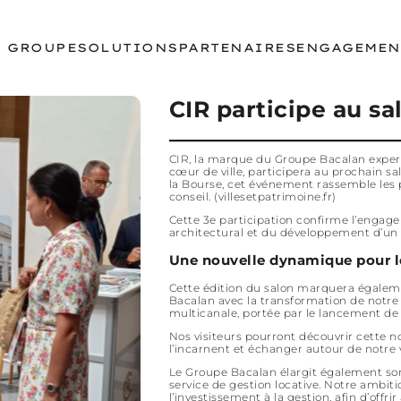
E GROUPE
SOLUTIONS
PARTENAIRES
ENGAGEMEN
CIR participe au sa
CIR, la marque du Groupe Bacalan expert
cœur de ville, participera au prochain s
la Bourse, cet événement rassemble les 
conseil. (
villesetpatrimoine.fr
)
Cette 3e participation confirme l’engag
architectural et du développement d’un 
Une nouvelle dynamique pour l
Cette édition du salon marquera égalem
Bacalan avec la transformation de notre
multicanale, portée par le lancement de 
Nos visiteurs pourront découvrir cette n
l’incarnent et échanger autour de notre
Le Groupe Bacalan élargit également 
service de gestion locative. Notre ambit
l’investissement à la gestion, afin d’offri