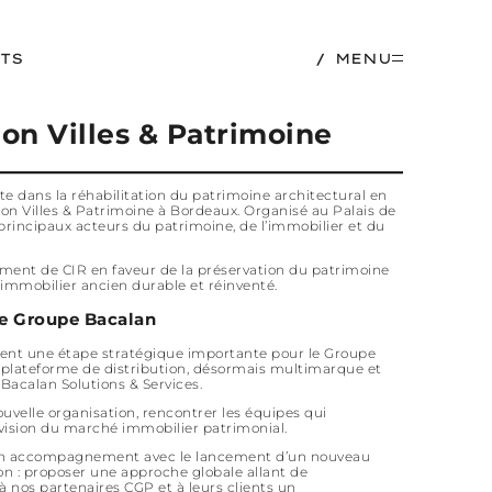
TS
MENU
lon Villes & Patrimoine
e dans la réhabilitation du patrimoine architectural en
alon Villes & Patrimoine à Bordeaux. Organisé au Palais de
principaux acteurs du patrimoine, de l’immobilier et du
ement de CIR en faveur de la préservation du patrimoine
immobilier ancien durable et réinventé.
e Groupe Bacalan
ent une étape stratégique importante pour le Groupe
 plateforme de distribution, désormais multimarque et
Bacalan Solutions & Services.
ouvelle organisation, rencontrer les équipes qui
 vision du marché immobilier patrimonial.
son accompagnement avec le lancement d’un nouveau
ion : proposer une approche globale allant de
r à nos partenaires CGP et à leurs clients un