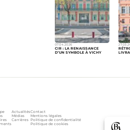
07.04.2026
27.03.
CIR : LA RENAISSANCE
RÉTRO
D’UN SYMBOLE À VICHY
LIVRA
upe
Actualités
Contact
ns
Médias
Mentions légales
Découvr
ires
Carrières
Politique de confidentialité
ments
Politique de cookies